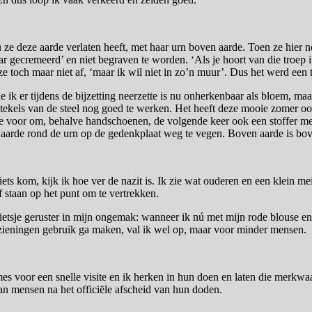
 ze deze aarde verlaten heeft, met haar urn boven aarde. Toen ze hier
ar gecremeerd’ en niet begraven te worden. ‘Als je hoort van die troep
ze toch maar niet af, ‘maar ik wil niet in zo’n muur’. Dus het werd een t
e ik er tijdens de bijzetting neerzette is nu onherkenbaar als bloem, maa
 stekels van de steel nog goed te werken. Het heeft deze mooie zomer o
e voor om, behalve handschoenen, de volgende keer ook een stoffer m
 aarde rond de urn op de gedenkplaat weg te vegen. Boven aarde is bov
fiets kom, kijk ik hoe ver de nazit is. Ik zie wat ouderen en een klein m
 staan op het punt om te vertrekken.
ietsje geruster in mijn ongemak: wanneer ik nú met mijn rode blouse en
rzieningen gebruik ga maken, val ik wel op, maar voor minder mensen.
es voor een snelle visite en ik herken in hun doen en laten die merkwa
an mensen na het officiële afscheid van hun doden.