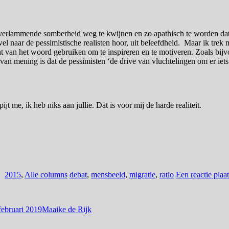
verlammende somberheid weg te kwijnen en zo apathisch te worden dat
 wel naar de pessimistische realisten hoor, uit beleefdheid. Maar ik trek
cht van het woord gebruiken om te inspireren en te motiveren. Zoals bi
van mening is dat de pessimisten ‘de drive van vluchtelingen om er iet
t me, ik heb niks aan jullie. Dat is voor mij de harde realiteit.
2015
,
Alle columns
debat
,
mensbeeld
,
migratie
,
ratio
Een reactie plaa
februari 2019
Maaike de Rijk