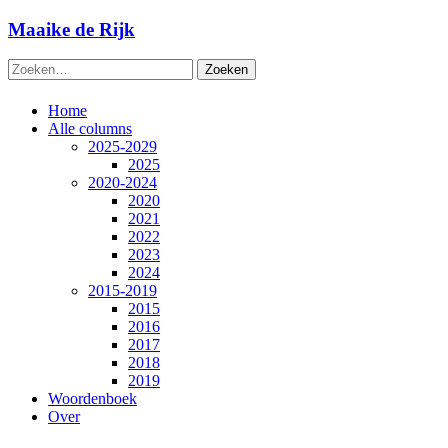
Naar
Maaike de Rijk
de
inhoud
Zoeken
springen
naar:
Home
Alle columns
2025-2029
2025
2020-2024
2020
2021
2022
2023
2024
2015-2019
2015
2016
2017
2018
2019
Woordenboek
Over