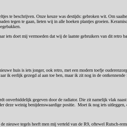
eltjes te beschrijven. Onze keuze was destijds: gebroken wit. Om saaih
 baden tegen te gaan, lieten wij in alle hoeken plantjes groeien. Keramis
meegebakken.
aar iets doet mij vermoeden dat wij de laatste gebruikers van dit retro 
euwe huis is iets jonger, ook retro, met een modern toefje ouderenzorg
r ik eerlijk gezegd al aan toe ben, maar ik zit nog in de ontkennende 
!
t onverbiddelijk gegeven door de radiator. Die zit namelijk vlak naast
der deze weinig benijdenswaardige positie. Moet ik nog iets uitleggen,
n de nieuwe tegels heeft men mij verteld van de R9, oftewel Rutsch-rem