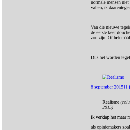
normale mensen niet 
vallen, ik daarentege
Van die nieuwe tegels
de eerste keer douch
zou zijn. Of helemáá
Dus het worden tegel
8 september 2015
11 
Realisme
(col
2015)
Ik verklap het maar 
als opiniemakers zoa