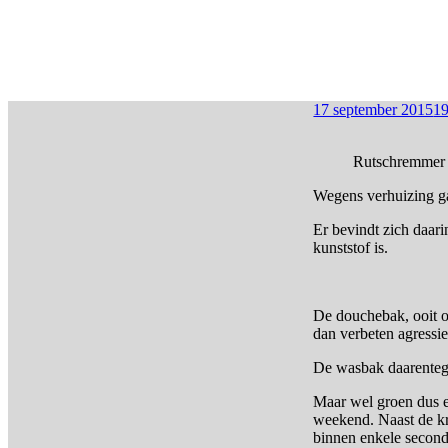
17 september 2015
19
Rutschremme
Wegens verhuizing ga
Er bevindt zich daar
kunststof is.
De douchebak, ooit o
dan verbeten agressie
De wasbak daarentege
Maar wel groen dus 
weekend. Naast de kr
binnen enkele second