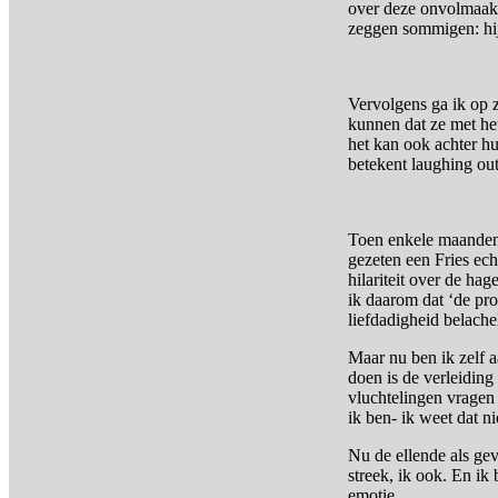
over deze onvolmaakt
zeggen sommigen: hij 
Vervolgens ga ik op 
kunnen dat ze met het 
het kan ook achter hu
betekent laughing out
Toen enkele maanden 
gezeten een Fries ech
hilariteit over de ha
ik daarom dat ‘de prov
liefdadigheid belache
Maar nu ben ik zelf a
doen is de verleiding
vluchtelingen vragen 
ik ben- ik weet dat ni
Nu de ellende als ge
streek, ik ook. En i
emotie.