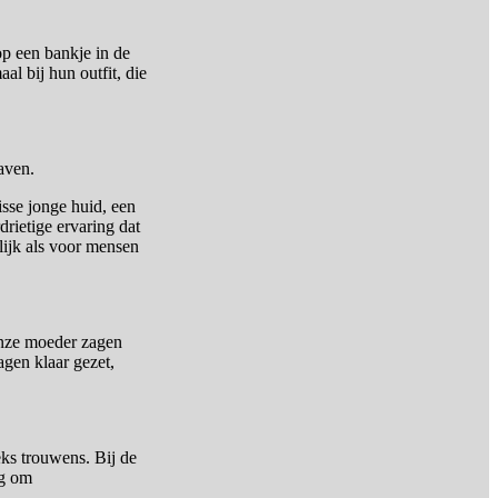
op een bankje in de
al bij hun outfit, die
raven.
isse jonge huid, een
drietige ervaring dat
ijk als voor mensen
onze moeder zagen
agen klaar gezet,
eks trouwens. Bij de
ng om