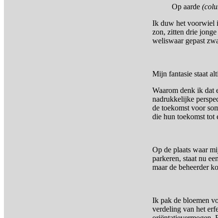
Op aarde
(col
Ik duw het voorwiel i
zon, zitten drie jong
weliswaar gepast zwar
Mijn fantasie staat a
Waarom denk ik dat ei
nadrukkelijke perspec
de toekomst voor som
die hun toekomst tot 
Op de plaats waar mi
parkeren, staat nu ee
maar de beheerder ko
Ik pak de bloemen vo
verdeling van het erf
oriëntatievermogen. 