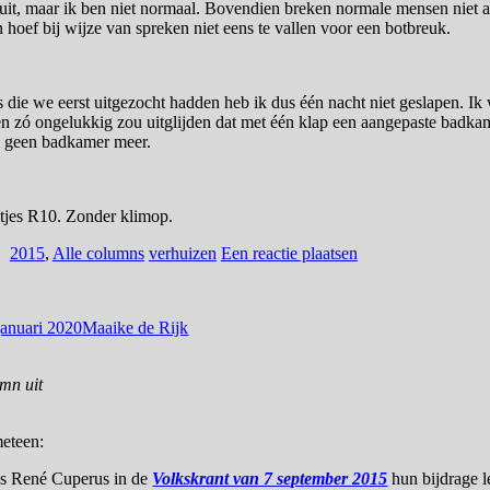
uit, maar ik ben niet normaal. Bovendien breken normale mensen niet al
n hoef bij wijze van spreken niet eens te vallen voor een botbreuk.
 die we eerst uitgezocht hadden heb ik dus één nacht niet geslapen. Ik 
en zó ongelukkig zou uitglijden dat met één klap een aangepaste badk
l geen badkamer meer.
tjes R10. Zonder klimop.
2015
,
Alle columns
verhuizen
Een reactie plaatsen
januari 2020
Maaike de Rijk
umn uit
meteen:
ls René Cuperus in de
Volkskrant van 7 september 2015
hun bijdrage l