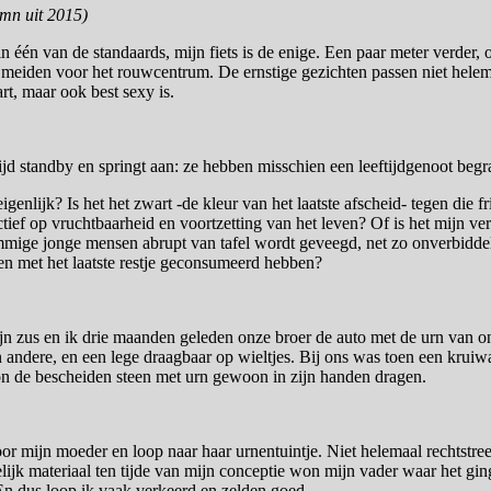
umn uit 2015)
n één van de standaards, mijn fiets is de enige. Een paar meter verder, 
e meiden voor het rouwcentrum. De ernstige gezichten passen niet helema
t, maar ook best sexy is.
ltijd standby en springt aan: ze hebben misschien een leeftijdgenoot beg
genlijk? Is het het zwart -de kleur van het laatste afscheid- tegen die fr
tief op vruchtbaarheid en voortzetting van het leven? Of is het mijn ver
mige jonge mensen abrupt van tafel wordt geveegd, net zo onverbiddel
en met het laatste restje geconsumeerd hebben?
jn zus en ik drie maanden geleden onze broer de auto met de urn van 
n andere, en een lege draagbaar op wieltjes. Bij ons was toen een kruiw
n de bescheiden steen met urn gewoon in zijn handen dragen.
or mijn moeder en loop naar haar urnentuintje. Niet helemaal rechtstre
elijk materiaal ten tijde van mijn conceptie won mijn vader waar het gi
En dus loop ik vaak verkeerd en zelden goed.