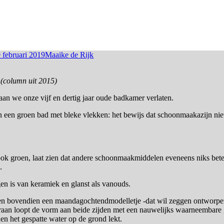
 februari 2019
Maaike de Rijk
r
(column uit 2015)
an we onze vijf en dertig jaar oude badkamer verlaten.
in een groen bad met bleke vlekken: het bewijs dat schoonmaakazijn nie
ok groen, laat zien dat andere schoonmaakmiddelen eveneens niks bete
.
n is van keramiek en glanst als vanouds.
en bovendien een maandagochtendmodelletje -dat wil zeggen ontworpe
aan loopt de vorm aan beide zijden met een nauwelijks waarneembare g
en het gespatte water op de grond lekt.