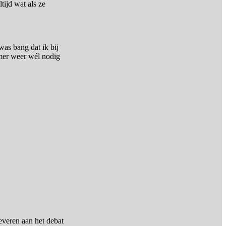
tijd wat als ze
was bang dat ik bij
amer weer wél nodig
everen aan het debat