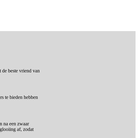
t de beste vriend van
rs te bieden hebben
n na een zwaar
looiing af, zodat