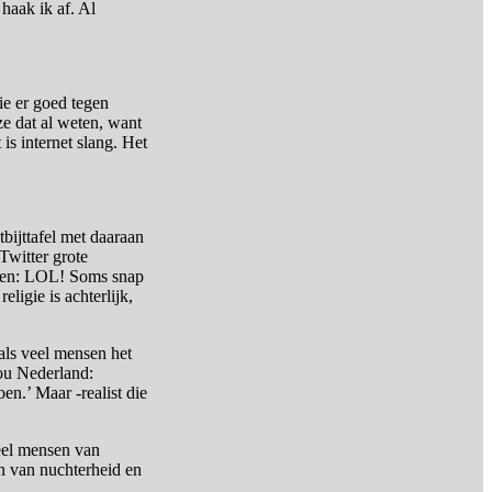
haak ik af. Al
ie er goed tegen
 ze dat al weten, want
is internet slang. Het
bijttafel met daaraan
Twitter grote
stenen: LOL! Soms snap
eligie is achterlijk,
 als veel mensen het
nou Nederland:
n.’ Maar -realist die
eel mensen van
n van nuchterheid en