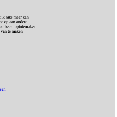
 ik niks meer kan
 me op aan andere
jvoorbeeld opiniemaker
s van te maken
tsen