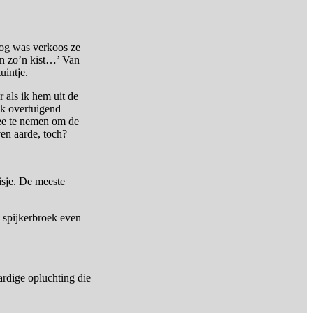
 nog was verkoos ze
 in zo’n kist…’ Van
uintje.
r als ik hem uit de
ok overtuigend
ee te nemen om de
en aarde, toch?
eisje. De meeste
 spijkerbroek even
ardige opluchting die