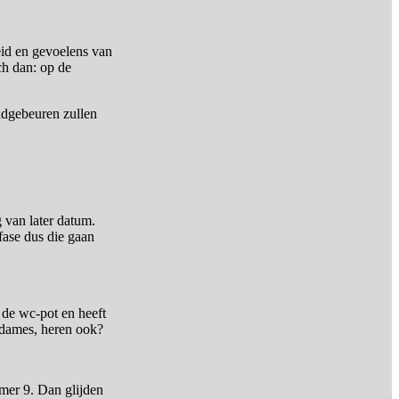
eid en gevoelens van
ch dan: op de
badgebeuren zullen
 van later datum.
fase dus die gaan
 de wc-pot en heeft
 dames, heren ook?
mer 9. Dan glijden