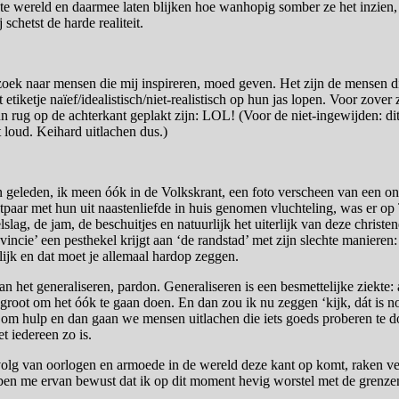
e wereld en daarmee laten blijken hoe wanhopig somber ze het inzien, 
schetst de harde realiteit.
zoek naar mensen die mij inspireren, moed geven. Het zijn de mensen d
etiketje naïef/idealistisch/niet-realistisch op hun jas lopen. Voor zover
n rug op de achterkant geplakt zijn: LOL! (Voor de niet-ingewijden: dit 
 loud. Keihard uitlachen dus.)
geleden, ik meen óók in de Volkskrant, een foto verscheen van een ont
tpaar met hun uit naastenliefde in huis genomen vluchteling, was er op 
gelslag, de jam, de beschuitjes en natuurlijk het uiterlijk van deze chri
incie’ een pesthekel krijgt aan ‘de randstad’ met zijn slechte manieren: r
lijk en dat moet je allemaal hardop zeggen.
an het generaliseren, pardon. Generaliseren is een besmettelijke ziekte:
 groot om het óók te gaan doen. En dan zou ik nu zeggen ‘kijk, dát is 
om hulp en dan gaan we mensen uitlachen die iets goeds proberen te doe
et iedereen zo is.
volg van oorlogen en armoede in de wereld deze kant op komt, raken v
k ben me ervan bewust dat ik op dit moment hevig worstel met de grenze